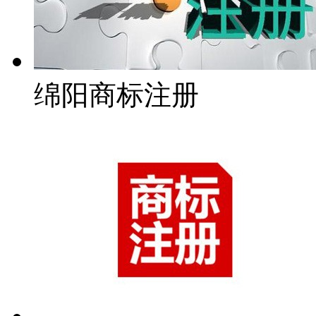
绵阳商标注册