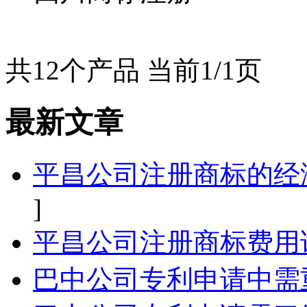
共12个产品 当前1/1页
最新文章
平昌公司注册商标的经
]
平昌公司注册商标费用
巴中公司专利申请中需