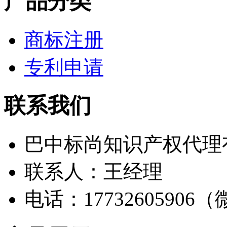
产品分类
商标注册
专利申请
联系我们
巴中标尚知识产权代理
联系人：王经理
电话：17732605906