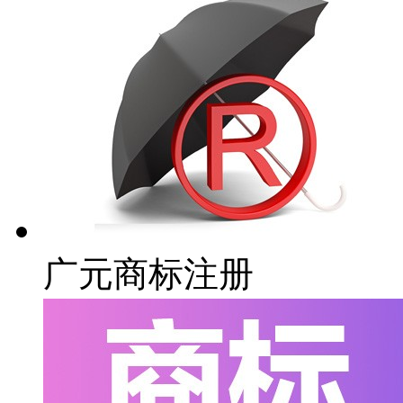
广元商标注册