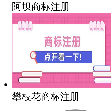
阿坝商标注册
攀枝花商标注册