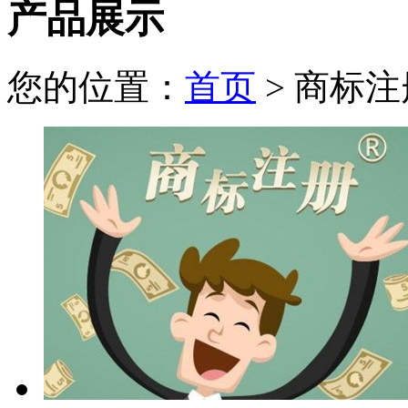
产品展示
您的位置：
首页
> 商标注