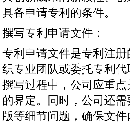
具备申请专利的条件。
撰写专利申请文件：
专利申请文件是专利注册
织专业团队或委托专利代
撰写过程中，公司应重点
的界定。同时，公司还需
版等细节问题，确保文件