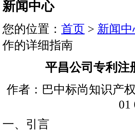
新闻中心
您的位置：
首页
>
新闻中
作的详细指南
平昌公司专利注
作者：巴中标尚知识产权代理
01 
一、引言