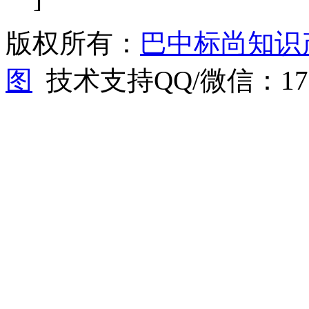
版权所有：
巴中标尚知识
图
技术支持QQ/微信：1766