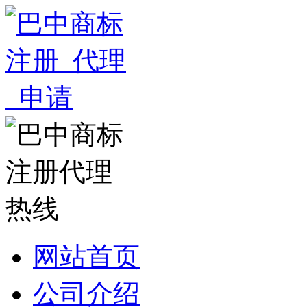
网站首页
公司介绍