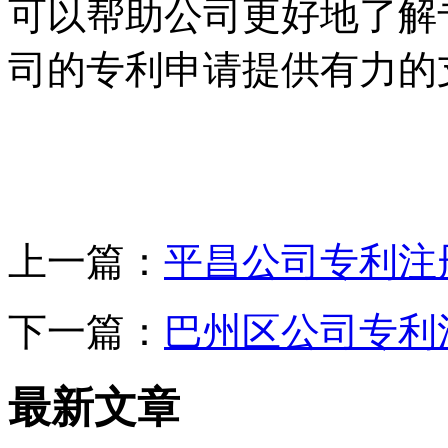
可以帮助公司更好地了解
司的专利申请提供有力的
上一篇：
平昌公司专利注
下一篇：
巴州区公司专利
最新文章