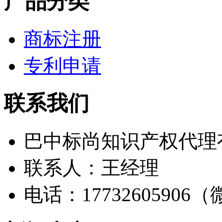
产品分类
商标注册
专利申请
联系我们
巴中标尚知识产权代理
联系人：王经理
电话：17732605906