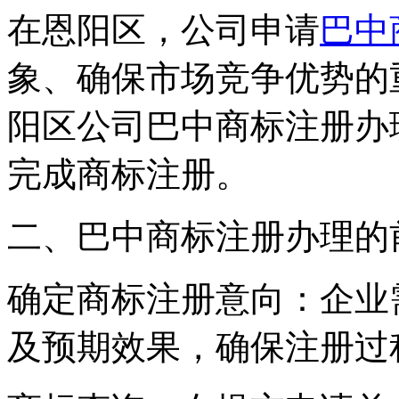
在恩阳区，公司申请
巴中
象、确保市场竞争优势的
阳区公司巴中商标注册办
完成商标注册。
二、巴中商标注册办理的
确定商标注册意向：企业
及预期效果，确保注册过