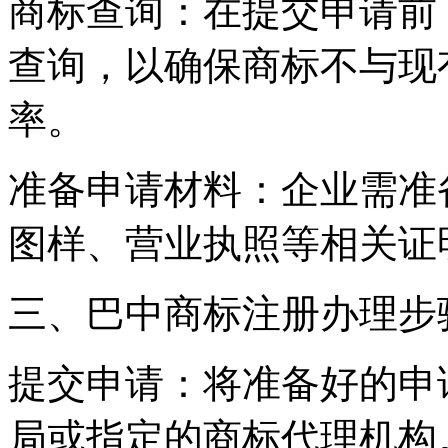
商标查询：在提交申请前
查询，以确保商标不与现
率。
准备申请材料：企业需准
图样、营业执照等相关证
三、巴中商标注册办理步
提交申请：将准备好的申
局或指定的商标代理机构