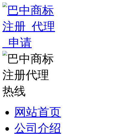
网站首页
公司介绍