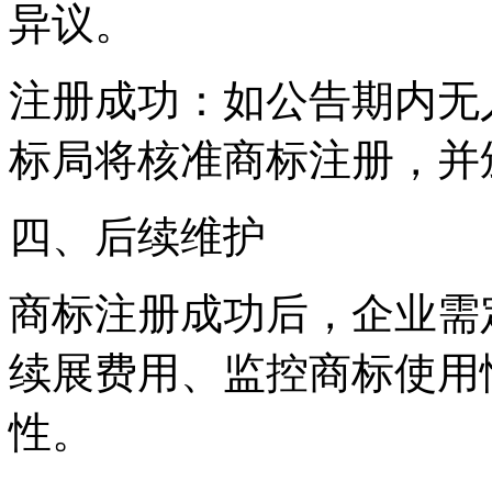
异议。
注册成功：如公告期内无
标局将核准商标注册，并
四、后续维护
商标注册成功后，企业需
续展费用、监控商标使用
性。