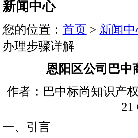
新闻中心
您的位置：
首页
>
新闻中
办理步骤详解
恩阳区公司巴中
作者：巴中标尚知识产权代理
21 
一、引言